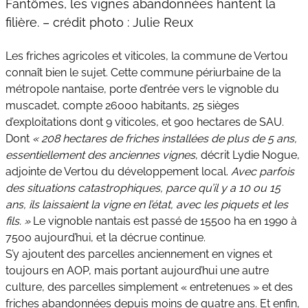
Fantômes, les vignes abandonnées hantent la
filière. – crédit photo : Julie Reux
Les friches agricoles et viticoles, la commune de Vertou
connaît bien le sujet. Cette commune périurbaine de la
métropole nantaise, porte d’entrée vers le vignoble du
muscadet, compte 26000 habitants, 25 sièges
d’exploitations dont 9 viticoles, et 900 hectares de SAU.
Dont
« 208 hectares de friches installées de plus de 5 ans,
essentiellement des anciennes vignes
, décrit Lydie Nogue,
adjointe de Vertou du développement local.
Avec parfois
des situations catastrophiques, parce qu’il y a 10 ou 15
ans, ils laissaient la vigne en l’état, avec les piquets et les
fils. »
Le vignoble nantais est passé de 15500 ha en 1990 à
7500 aujourd’hui, et la décrue continue.
S’y ajoutent des parcelles anciennement en vignes et
toujours en AOP, mais portant aujourd’hui une autre
culture, des parcelles simplement « entretenues » et des
friches abandonnées depuis moins de quatre ans. Et enfin,