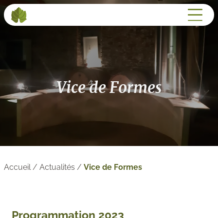
Vice de Formes
Accueil
/
Actualités
/
Vice de Formes
Programmation
2023