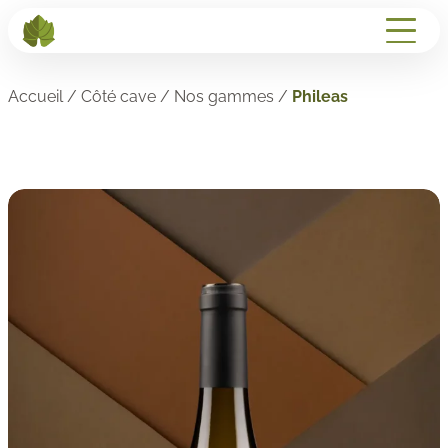
Accueil
/
Côté cave
/
Nos gammes
/
Phileas