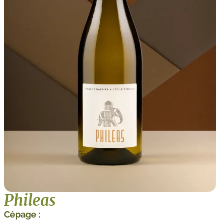
Phileas
Cépage :